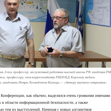
ия, д.т.н, профессор, заслуженный работник высшей школы РФ, академик РА
.т.н., профессору, член-корреспонденту РАЕН И.Д. Королеву медаль
а, академика Петра Леонидовича Капицы — «Автору научного открытия»
 Конференции, как обычно, выделялся очень громкими именами
 в области информационной безопасности, а также
ю тем их выступлений. Начиная с новых алгоритмов