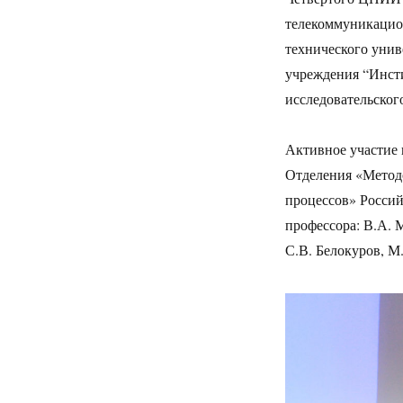
телекоммуникацио
технического унив
учреждения “Инсти
исследовательског
Активное участие
Отделения «Методо
процессов» Россий
профессора: В.А. 
С.В. Белокуров, М