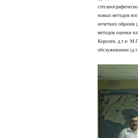
стеганографической
новых методов вос
нечетких образов (
методов оценки их 
Королев, д.т.н. М.
обслуживании (д.т.