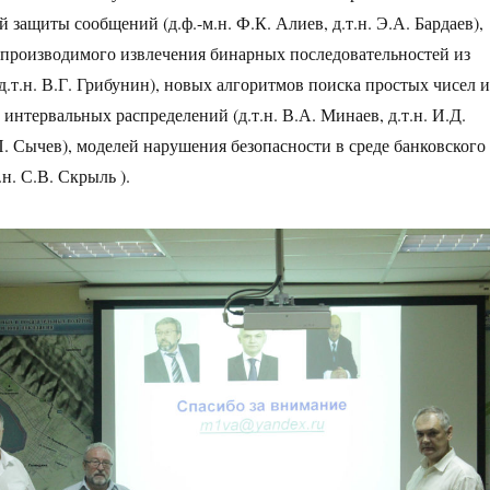
 защиты сообщений (д.ф.-м.н. Ф.К. Алиев, д.т.н. Э.А. Бардаев),
производимого извлечения бинарных последовательностей из
д.т.н. В.Г. Грибунин), новых алгоритмов поиска простых чисел и
интервальных распределений (д.т.н. В.А. Минаев, д.т.н. И.Д.
П. Сычев), моделей нарушения безопасности в среде банковского
н. С.В. Скрыль ).