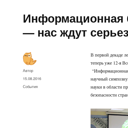
Информационная 
— нас ждут серье
В первой декаде л
теперь уже 12-я В
Автор
Автор
“Информационная 
Опубликовано
15.08.2016
научный симпозиу
Рубрики
События
науки в области п
безопасности стра