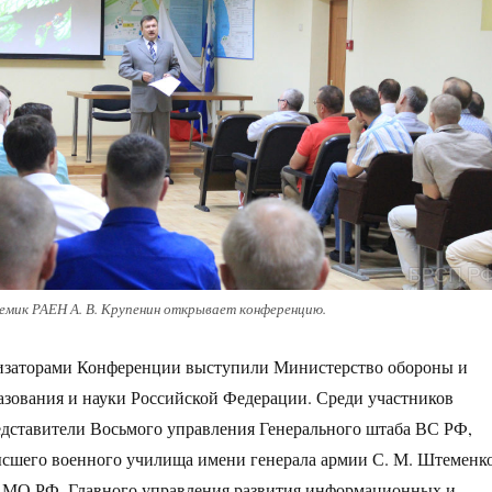
демик РАЕН А. В. Крупенин открывает конференцию.
заторами Конференции выступили Министерство обороны и
зования и науки Российской Федерации. Среди участников
дставители Восьмого управления Генерального штаба ВС РФ,
сшего военного училища имени генерала армии С. М. Штеменко
МО РФ, Главного управления развития информационных и