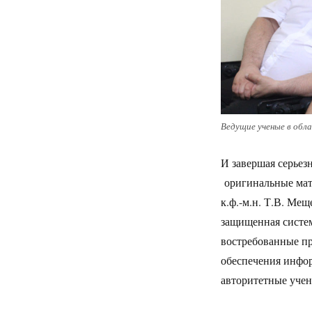
Ведущие ученые в обл
И завершая серье
оригинальные мате
к.ф.-м.н. Т.В. Ме
защищенная систем
востребованные пр
обеспечения инфор
авторитетные учен